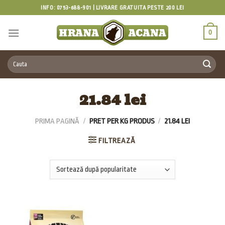
Skip
INFO: 0753-688-901 | LIVRARE GRATUITA PESTE 200 LEI
to
content
0
Caută
după:
21.84 lei
PRIMA PAGINĂ
/
PRET PER KG PRODUS
/
21.84 LEI
FILTREAZĂ