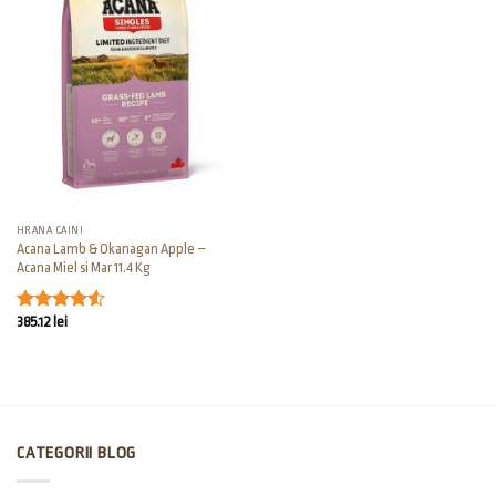
HRANA CAINI
Acana Lamb & Okanagan Apple –
Acana Miel si Mar 11.4 Kg
385.12
lei
Evaluat la
4.50
din 5
CATEGORII BLOG