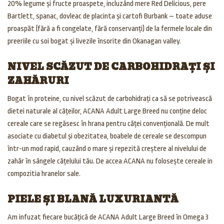
20% legume și fructe proaspete, incluzând mere Red Delicious, pere
Bartlett, spanac, dovleac de placinta și cartofi Burbank – toate aduse
proaspăt (fără a fi congelate, fără conservanți) de la fermele locale din
preeriile cu soi bogat și livezile însorite din Okanagan valley.
NIVEL SCĂZUT DE CARBOHIDRAȚI ȘI
ZAHĂRURI
Bogat în proteine, cu nivel scăzut de carbohidrați ca să se potrivească
dietei naturale al cățeilor, ACANA Adult Large Breed nu conține deloc
cereale care se regăsesc în hrana pentru căței convențională. De mult
asociate cu diabetul și obezitatea, boabele de cereale se descompun
într-un mod rapid, cauzând o mare și repezită creștere al nivelului de
zahăr în sângele cățelului tău. De accea ACANA nu folosește cereale in
compozitia hranelor sale.
PIELE ȘI BLANĂ LUXURIANTĂ
Am infuzat fiecare bucățică de ACANA Adult Large Breed în Omega 3