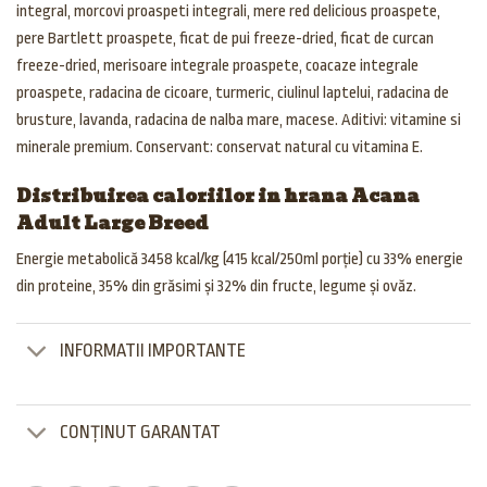
integral, morcovi proaspeti integrali, mere red delicious proaspete,
pere Bartlett proaspete, ficat de pui freeze-dried, ficat de curcan
freeze-dried, merisoare integrale proaspete, coacaze integrale
proaspete, radacina de cicoare, turmeric, ciulinul laptelui, radacina de
brusture, lavanda, radacina de nalba mare, macese. Aditivi: vitamine si
minerale premium. Conservant: conservat natural cu vitamina E.
Distribuirea caloriilor in hrana Acana
Adult Large Breed
Energie metabolică 3458 kcal/kg (415 kcal/250ml porție) cu 33% energie
din proteine, 35% din grăsimi și 32% din fructe, legume și ovăz.
INFORMATII IMPORTANTE
CONȚINUT GARANTAT