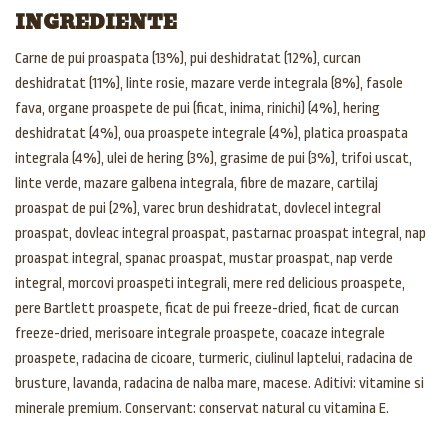
INGREDIENTE
Carne de pui proaspata (13%), pui deshidratat (12%), curcan
deshidratat (11%), linte rosie, mazare verde integrala (8%), fasole
fava, organe proaspete de pui (ficat, inima, rinichi) (4%), hering
deshidratat (4%), oua proaspete integrale (4%), platica proaspata
integrala (4%), ulei de hering (3%), grasime de pui (3%), trifoi uscat,
linte verde, mazare galbena integrala, fibre de mazare, cartilaj
proaspat de pui (2%), varec brun deshidratat, dovlecel integral
proaspat, dovleac integral proaspat, pastarnac proaspat integral, nap
proaspat integral, spanac proaspat, mustar proaspat, nap verde
integral, morcovi proaspeti integrali, mere red delicious proaspete,
pere Bartlett proaspete, ficat de pui freeze-dried, ficat de curcan
freeze-dried, merisoare integrale proaspete, coacaze integrale
proaspete, radacina de cicoare, turmeric, ciulinul laptelui, radacina de
brusture, lavanda, radacina de nalba mare, macese. Aditivi: vitamine si
minerale premium. Conservant: conservat natural cu vitamina E.