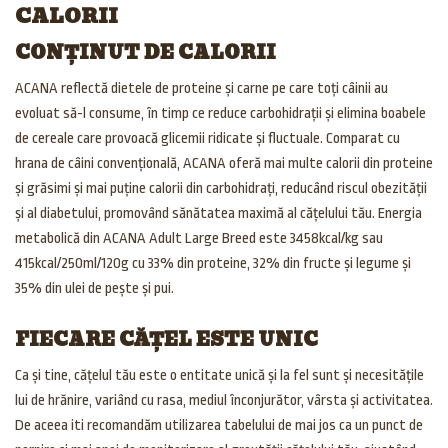
CALORII
CONȚINUT DE CALORII
ACANA reflectă dietele de proteine și carne pe care toți câinii au
evoluat să-l consume, în timp ce reduce carbohidrații și elimina boabele
de cereale care provoacă glicemii ridicate și fluctuale. Comparat cu
hrana de câini convențională, ACANA oferă mai multe calorii din proteine
și grăsimi și mai puține calorii din carbohidrați, reducând riscul obezității
și al diabetului, promovând sănătatea maximă al cățelului tău. Energia
metabolică din ACANA Adult Large Breed este 3458kcal/kg sau
415kcal/250ml/120g cu 33% din proteine, 32% din fructe și legume și
35% din ulei de pește și pui.
FIECARE CĂȚEL ESTE UNIC
Ca și tine, cățelul tău este o entitate unică și la fel sunt și necesitățile
lui de hrănire, variând cu rasa, mediul înconjurător, vârsta și activitatea.
De aceea iti recomandăm utilizarea tabelului de mai jos ca un punct de