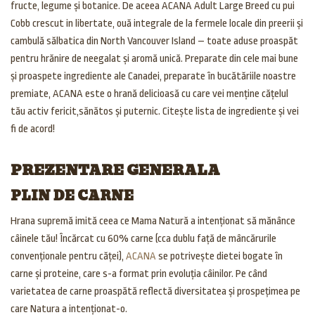
fructe, legume și botanice. De aceea ACANA Adult Large Breed cu pui
Cobb crescut in libertate, ouă integrale de la fermele locale din preerii și
cambulă sălbatica din North Vancouver Island – toate aduse proaspăt
pentru hrănire de neegalat și aromă unică. Preparate din cele mai bune
și proaspete ingrediente ale Canadei, preparate în bucătăriile noastre
premiate, ACANA este o hrană delicioasă cu care vei menține cățelul
tău activ fericit,sănătos și puternic. Citește lista de ingrediente și vei
fi de acord!
PREZENTARE GENERALA
PLIN DE CARNE
Hrana supremă imită ceea ce Mama Natură a intenționat să mănânce
câinele tău! Încărcat cu 60% carne (cca dublu față de mâncărurile
convenționale pentru căței),
ACANA
se potrivește dietei bogate în
carne și proteine, care s-a format prin evoluția câinilor. Pe când
varietatea de carne proaspătă reflectă diversitatea și prospețimea pe
care Natura a intenționat-o.