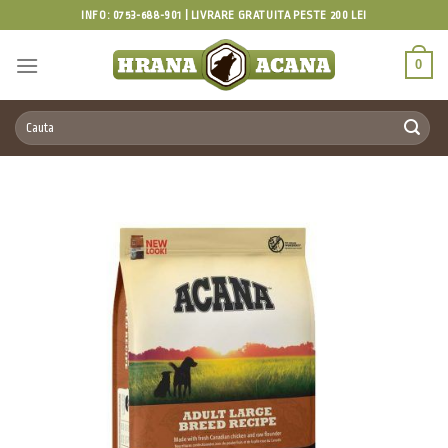
Skip
INFO: 0753-688-901 | LIVRARE GRATUITA PESTE 200 LEI
to
content
0
Caută
după: