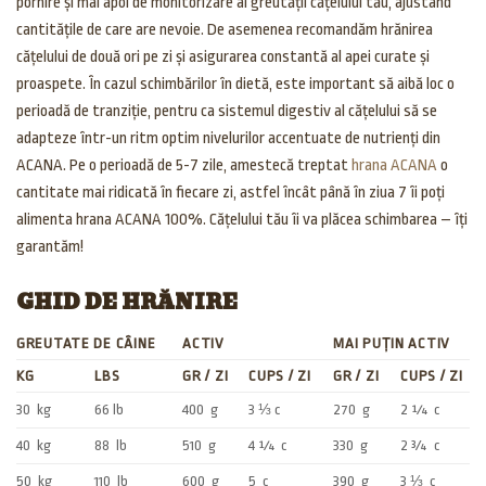
pornire și mai apoi de monitorizare al greutății cățelului tău, ajustând
cantitățile de care are nevoie. De asemenea recomandăm hrănirea
cățelului de două ori pe zi și asigurarea constantă al apei curate și
proaspete. În cazul schimbărilor în dietă, este important să aibă loc o
perioadă de tranziție, pentru ca sistemul digestiv al cățelului să se
adapteze într-un ritm optim nivelurilor accentuate de nutrienți din
ACANA. Pe o perioadă de 5-7 zile, amestecă treptat
hrana ACANA
o
cantitate mai ridicată în fiecare zi, astfel încât până în ziua 7 îi poți
alimenta hrana ACANA 100%. Cățelului tău îi va plăcea schimbarea – îți
garantăm!
GHID DE HRĂNIRE
GREUTATE DE CÂINE
ACTIV
MAI PUȚIN ACTIV
KG
LBS
GR / ZI
CUPS / ZI
GR / ZI
CUPS / ZI
30
kg
66 lb
400
g
3 ⅓ c
270
g
2 ¼
c
40
kg
88
lb
510
g
4 ¼
c
330
g
2 ¾
c
50
kg
110
lb
600
g
5
c
390
g
3 ⅓
c