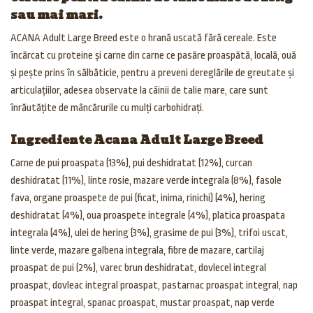
sau mai mari.
ACANA Adult Large Breed este o hrană uscată fără cereale. Este
încărcat cu proteine și carne din carne ce pasăre proaspătă, locală, ouă
și pește prins în sălbăticie, pentru a preveni dereglările de greutate și
articulațiilor, adesea observate la câinii de talie mare, care sunt
înrăutățite de mâncărurile cu mulți carbohidrați.
Ingrediente Acana Adult Large Breed
Carne de pui proaspata (13%), pui deshidratat (12%), curcan
deshidratat (11%), linte rosie, mazare verde integrala (8%), fasole
fava, organe proaspete de pui (ficat, inima, rinichi) (4%), hering
deshidratat (4%), oua proaspete integrale (4%), platica proaspata
integrala (4%), ulei de hering (3%), grasime de pui (3%), trifoi uscat,
linte verde, mazare galbena integrala, fibre de mazare, cartilaj
proaspat de pui (2%), varec brun deshidratat, dovlecel integral
proaspat, dovleac integral proaspat, pastarnac proaspat integral, nap
proaspat integral, spanac proaspat, mustar proaspat, nap verde