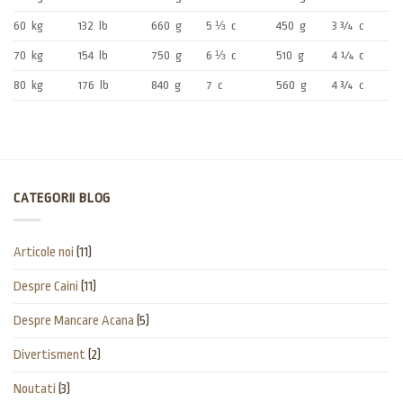
60
kg
132
lb
660
g
5 ⅓
c
450
g
3 ¾
c
70
kg
154
lb
750
g
6 ⅓
c
510
g
4 ¼
c
80
kg
176
lb
840
g
7
c
560
g
4 ¾
c
CATEGORII BLOG
Articole noi
(11)
Despre Caini
(11)
Despre Mancare Acana
(5)
Divertisment
(2)
Noutati
(3)