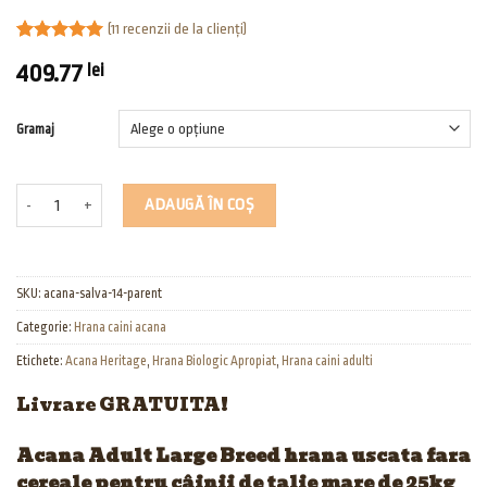
(
11
recenzii de la clienți)
Evaluat la
12
409.77
lei
5.00
din 5
pe baza a
evaluări de
la clienți
Gramaj
Cantitate Acana Adult Large Breed Heritage
ADAUGĂ ÎN COȘ
SKU:
acana-salva-14-parent
Categorie:
Hrana caini acana
Etichete:
Acana Heritage
,
Hrana Biologic Apropiat
,
Hrana caini adulti
Livrare GRATUITA!
Acana Adult Large Breed hrana uscata fara
cereale pentru câinii de talie mare de 25kg