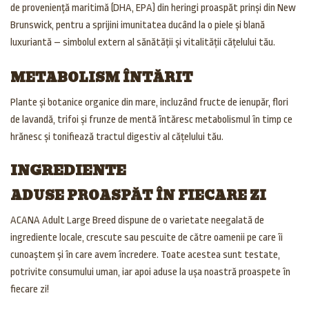
de proveniență maritimă (DHA, EPA) din heringi proaspăt prinși din New
Brunswick, pentru a sprijini imunitatea ducând la o piele și blană
luxuriantă – simbolul extern al sănătății și vitalității cățelului tău.
METABOLISM ÎNTĂRIT
Plante și botanice organice din mare, incluzând fructe de ienupăr, flori
de lavandă, trifoi și frunze de mentă întăresc metabolismul în timp ce
hrănesc și tonifiează tractul digestiv al cățelului tău.
INGREDIENTE
ADUSE PROASPĂT ÎN FIECARE ZI
ACANA Adult Large Breed dispune de o varietate neegalată de
ingrediente locale, crescute sau pescuite de către oamenii pe care îi
cunoaștem și în care avem încredere. Toate acestea sunt testate,
potrivite consumului uman, iar apoi aduse la ușa noastră proaspete în
fiecare zi!