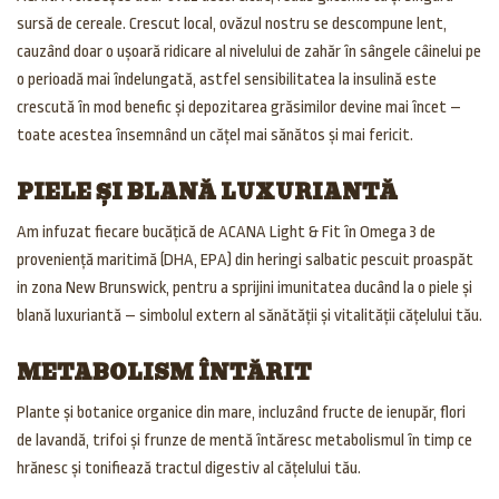
sursă de cereale. Crescut local, ovăzul nostru se descompune lent,
cauzând doar o ușoară ridicare al nivelului de zahăr în sângele câinelui pe
o perioadă mai îndelungată, astfel sensibilitatea la insulină este
crescută în mod benefic și depozitarea grăsimilor devine mai încet –
toate acestea însemnând un cățel mai sănătos și mai fericit.
PIELE ȘI BLANĂ LUXURIANTĂ
Am infuzat fiecare bucățică de ACANA Light & Fit în Omega 3 de
proveniență maritimă (DHA, EPA) din heringi salbatic pescuit proaspăt
in zona New Brunswick, pentru a sprijini imunitatea ducând la o piele și
blană luxuriantă – simbolul extern al sănătății și vitalității cățelului tău.
METABOLISM ÎNTĂRIT
Plante și botanice organice din mare, incluzând fructe de ienupăr, flori
de lavandă, trifoi și frunze de mentă întăresc metabolismul în timp ce
hrănesc și tonifiează tractul digestiv al cățelului tău.