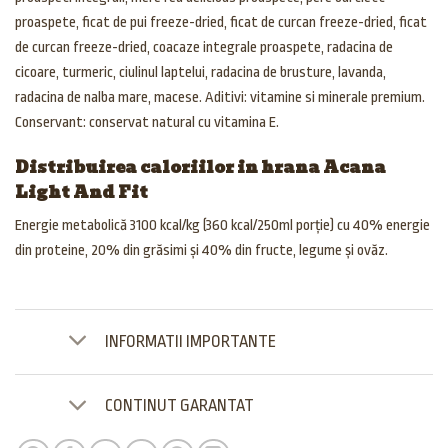
proaspete, ficat de pui freeze-dried, ficat de curcan freeze-dried, ficat
de curcan freeze-dried, coacaze integrale proaspete, radacina de
cicoare, turmeric, ciulinul laptelui, radacina de brusture, lavanda,
radacina de nalba mare, macese. Aditivi: vitamine si minerale premium.
Conservant: conservat natural cu vitamina E.
Distribuirea caloriilor in hrana Acana
Light And Fit
Energie metabolică 3100 kcal/kg (360 kcal/250ml porție) cu 40% energie
din proteine, 20% din grăsimi și 40% din fructe, legume și ovăz.
INFORMATII IMPORTANTE
CONTINUT GARANTAT