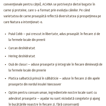
convenționale pentru căței), ACANA se potrivește dietei bogate în
carne și proteine, care s-a format prin evoluția câinilor. Pe când
varietatea de carne proaspătă reflectă diversitatea și prospețimea pe
care Natura a intenționat-o.
Puiul Cobb – pui crescut in libertate, adus proaspăt în fiecare zi de
la fermele locale din preerii
Curcan deshidratat
Hering deshidratat
Ouă de clasa I – aduse proaspete și integrale în fiecare dimineață de
la fermele locale din preerie
Platica salbatică prinsă în sălbăticie – aduse în fiecare zi din apele
proaspete din nordul insulei Vancouver
Optim pentru consum uman, ingredientele nostre locale sunt cu
adevărat proaspete – așadar nu sunt niciodată congelate și ajung
în bucătăriile noastre în fiecare zi, fără conservanți