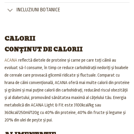
INCLUZIUNI BOTANICE
CALORII
CONȚINUT DE CALORII
ACANA
reflectă dietele de proteine și carne pe care toți câinii au
evoluat să-l consume, în timp ce reduce carbohidrații nedoriți și boabele
de cereale care provoacă glicemii ridicate și fluctuale. Comparat cu
hrana de câini convențională, ACANA oferă mai multe calorii din proteine
și grăsimi și mai puține calorii din carbohidrați, reducând riscul obezității
și al diabetului, promovând sănătatea maximă al cățelului tău. Energia
metabolică din ACANA Light & Fit este 3100kcal/kg sau
360kcal/250ml/120g cu 40% din proteine, 40% din fructe și legume și
20% din ulei de pește și pui.