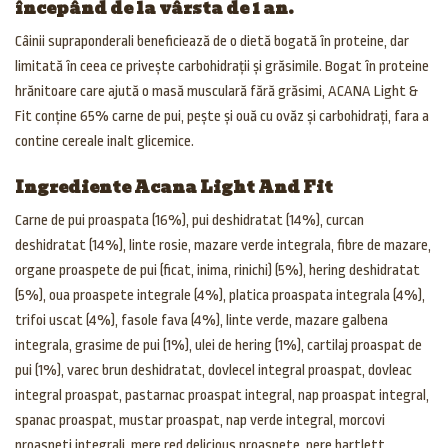
începând de la vârsta de 1 an.
Câinii supraponderali beneficiează de o dietă bogată în proteine, dar
limitată în ceea ce privește carbohidrații și grăsimile. Bogat în proteine
hrănitoare care ajută o masă musculară fără grăsimi, ACANA Light &
Fit conține 65% carne de pui, pește și ouă cu ovăz și carbohidrați, fara a
contine cereale inalt glicemice.
Ingrediente Acana Light And Fit
Carne de pui proaspata (16%), pui deshidratat (14%), curcan
deshidratat (14%), linte rosie, mazare verde integrala, fibre de mazare,
organe proaspete de pui (ficat, inima, rinichi) (5%), hering deshidratat
(5%), oua proaspete integrale (4%), platica proaspata integrala (4%),
trifoi uscat (4%), fasole fava (4%), linte verde, mazare galbena
integrala, grasime de pui (1%), ulei de hering (1%), cartilaj proaspat de
pui (1%), varec brun deshidratat, dovlecel integral proaspat, dovleac
integral proaspat, pastarnac proaspat integral, nap proaspat integral,
spanac proaspat, mustar proaspat, nap verde integral, morcovi
proaspeti integrali, mere red delicious proaspete, pere bartlett