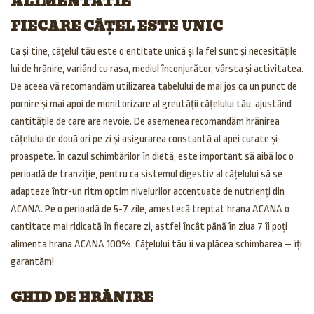
ALIMENTATIE
FIECARE CĂȚEL ESTE UNIC
Ca și tine, cățelul tău este o entitate unică și la fel sunt și necesitățile
lui de hrănire, variând cu rasa, mediul înconjurător, vârsta și activitatea.
De aceea vă recomandăm utilizarea tabelului de mai jos ca un punct de
pornire și mai apoi de monitorizare al greutății cățelului tău, ajustând
cantitățile de care are nevoie. De asemenea recomandăm hrănirea
cățelului de două ori pe zi și asigurarea constantă al apei curate și
proaspete. În cazul schimbărilor în dietă, este important să aibă loc o
perioadă de tranziție, pentru ca sistemul digestiv al cățelului să se
adapteze într-un ritm optim nivelurilor accentuate de nutrienți din
ACANA. Pe o perioadă de 5-7 zile, amestecă treptat hrana ACANA o
cantitate mai ridicată în fiecare zi, astfel încât până în ziua 7 îi poți
alimenta hrana ACANA 100%. Cățelului tău îi va plăcea schimbarea – îți
garantăm!
GHID DE HRĂNIRE