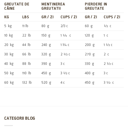
GREUTATE DE
MENTINEREA
PIERDERE IN
CÂINE
GREUTATII
GREUTATE
KG
LBS
GR / ZI
CUPS / ZI
GR / ZI
CUPS / ZI
5
kg
11 lb
80
g
2/3 c
60
g
½
c
10
kg
22
lb
150
g
1 ¼
c
120
g
1
c
20
kg
44
lb
240
g
1 ¾ c
200
g
1 ½
c
30
kg
66
lb
320
g
2 ½
c
270
g
2
c
40
kg
88
lb
390
g
3 c
330
g
2 ½ c
50
kg
110
lb
450
g
3 ½
c
400
g
3 c
60
kg
132
lb
520
g
4 c
450
g
3 ½
c
CATEGORII BLOG