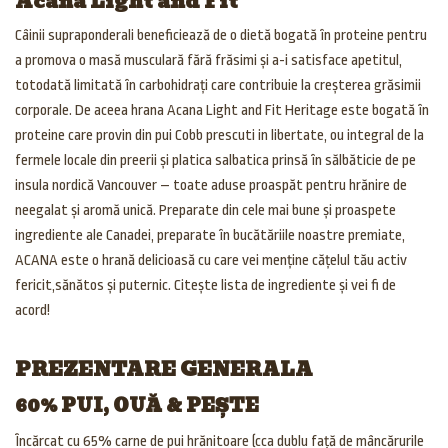
Acana Light and Fit
Câinii supraponderali beneficiează de o dietă bogată în proteine pentru
a promova o masă musculară fără frăsimi și a-i satisface apetitul,
totodată limitată în carbohidrați care contribuie la creșterea grăsimii
corporale. De aceea hrana Acana Light and Fit Heritage este bogată în
proteine care provin din pui Cobb prescuti in libertate, ou integral de la
fermele locale din preerii și platica salbatica prinsă în sălbăticie de pe
insula nordică Vancouver – toate aduse proaspăt pentru hrănire de
neegalat și aromă unică. Preparate din cele mai bune și proaspete
ingrediente ale Canadei, preparate în bucătăriile noastre premiate,
ACANA este o hrană delicioasă cu care vei menține cățelul tău activ
fericit,sănătos și puternic. Citește lista de ingrediente și vei fi de
acord!
PREZENTARE GENERALA
60% PUI, OUĂ & PEȘTE
Încărcat cu 65% carne de pui hrănitoare (cca dublu față de mâncărurile