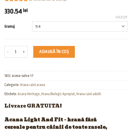
Evaluat la
9
330.54
lei
5.00
din 5
pe baza a
GOLEȘTE
evaluări de
la clienți
Gramaj
Cantitate Acana Light And Fit
ADAUGĂ ÎN COȘ
SKU:
acana-salva-17
Categorie:
Hrana caini acana
Etichete:
Acana Heritage
,
Hrana Biologic Apropiat
,
Hrana caini adulti
Livrare GRATUITA!
Acana Light And Fit – hrană fără
cereale pentru câinii de toate rasele,