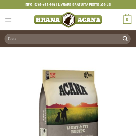
Skip
INFO: 0753-688-901 | LIVRARE GRATUITA PESTE 200 LEI
to
content
0
Caută
după: