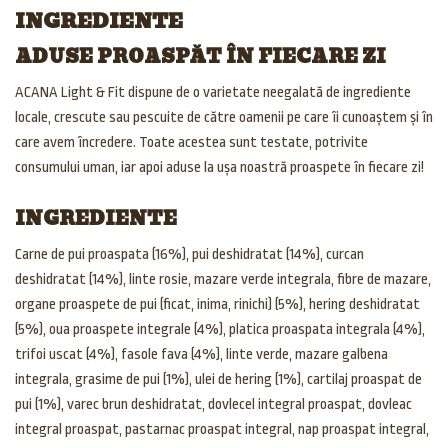
INGREDIENTE
ADUSE PROASPĂT ÎN FIECARE ZI
ACANA Light & Fit dispune de o varietate neegalată de ingrediente
locale, crescute sau pescuite de către oamenii pe care îi cunoaștem și în
care avem încredere. Toate acestea sunt testate, potrivite
consumului uman, iar apoi aduse la ușa noastră proaspete în fiecare zi!
INGREDIENTE
Carne de pui proaspata (16%), pui deshidratat (14%), curcan
deshidratat (14%), linte rosie, mazare verde integrala, fibre de mazare,
organe proaspete de pui (ficat, inima, rinichi) (5%), hering deshidratat
(5%), oua proaspete integrale (4%), platica proaspata integrala (4%),
trifoi uscat (4%), fasole fava (4%), linte verde, mazare galbena
integrala, grasime de pui (1%), ulei de hering (1%), cartilaj proaspat de
pui (1%), varec brun deshidratat, dovlecel integral proaspat, dovleac
integral proaspat, pastarnac proaspat integral, nap proaspat integral,