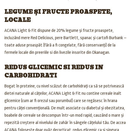
LEGUME ȘI FRUCTE PROASPETE,
LOCALE
ACANA Light & Fit dispune de 20% legume și fructe proaspete,
incluzând mere Red Delicious, pere Bartlett, spanac și cartofi Burbank –
toate aduse proaspăt (fără a fi congelate, fără conservanți) de la
fermele locale din preeriile si din livezile insorite din Okanagan.
REDUS GLICEMIC SI REDUS IN
CARBOHIDRATI
Bogat în proteine, cu nivel scăzut de carbohidrați ca să se potrivească
dietei naturale al cățeilor, ACANA Light & Fit nu contine cereale inalt
glicemice (cum ar fi orezul sau porumbul) care se regăsesc în hrana
pentru căței convențională. De mult asociate cu diabetul și obezitatea,
boabele de cereale se descompun într-un mod rapid, cauzând o mare și
repezită creștere al nivelului de zahăr în sângele cățelului tău. De accea
ACANA folosește doar ovăz decorticat, redus glicemic ca și singura