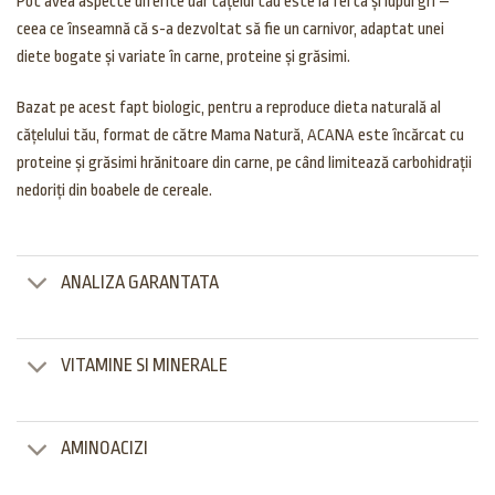
Pot avea aspecte diferite dar cățelul tău este la fel ca și lupul gri –
ceea ce înseamnă că s-a dezvoltat să fie un carnivor, adaptat unei
diete bogate și variate în carne, proteine și grăsimi.
Bazat pe acest fapt biologic, pentru a reproduce dieta naturală al
cățelului tău, format de către Mama Natură, ACANA este încărcat cu
proteine și grăsimi hrănitoare din carne, pe când limitează carbohidrații
nedoriți din boabele de cereale.
ANALIZA GARANTATA
VITAMINE SI MINERALE
AMINOACIZI