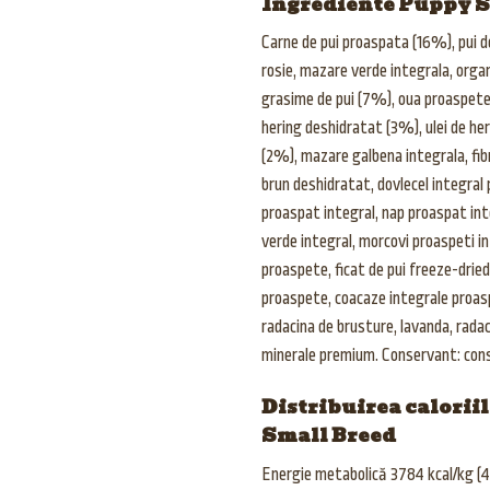
Ingrediente Puppy S
Carne de pui proaspata (16%), pui d
rosie, mazare verde integrala, organe
grasime de pui (7%), oua proaspete
hering deshidratat (3%), ulei de her
(2%), mazare galbena integrala, fib
brun deshidratat, dovlecel integral
proaspat integral, nap proaspat in
verde integral, morcovi proaspeti in
proaspete, ficat de pui freeze-dried
proaspete, coacaze integrale proaspe
radacina de brusture, lavanda, radac
minerale premium. Conservant: cons
Distribuirea calorii
Small Breed
Energie metabolică 3784 kcal/kg (4