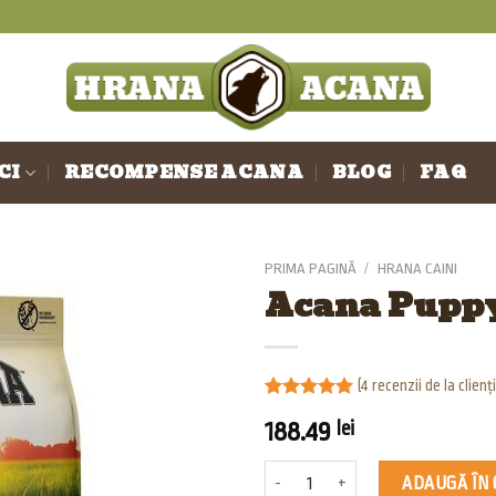
I
CI
RECOMPENSE ACANA
BLOG
FAQ
PRIMA PAGINĂ
/
HRANA CAINI
Acana Puppy
(
4
recenzii de la clienți
Evaluat la
4
188.49
lei
5.00
din 5
pe baza a
evaluări de
Cantitate Acana Puppy Small Breed 
la clienți
ADAUGĂ ÎN 