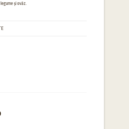
 legume și ovăz.
TE
D