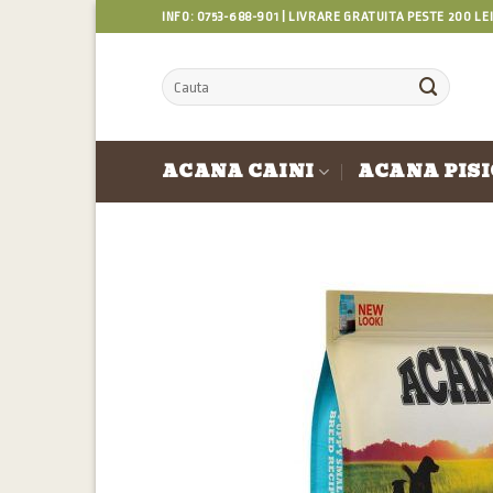
Skip
INFO: 0753-688-901 | LIVRARE GRATUITA PESTE 200 LE
to
content
Caută
după:
ACANA CAINI
ACANA PISI