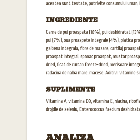
acestea sunt testate, potrivite consumului uman, ia
INGREDIENTE
Carne de pui proaspata (16%), pui deshidratat (13%)
pui (7%), oua proaspete integrale (4%), platica pro
galbena integrala, fibre de mazare, cartilaj proasp
proaspat integral, spanac proaspat, mustar proaspat
dried, ficat de curcan freeze-dried, merisoare integr
radacina de nalba mare, macese. Aditivi: vitamine 
SUPLIMENTE
Vitamina A, vitamina D3, vitamina E, niacina, ribofla
drojdie de seleniu, Enterococcus faecium deshidrat
ANALIZA