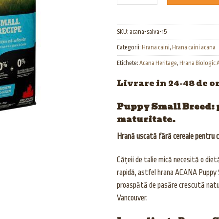
SKU:
acana-salva-15
Categorii:
Hrana caini
,
Hrana caini acana
Etichete:
Acana Heritage
,
Hrana Biologic 
Livrare in 24-48 de o
Puppy Small Breed: pe
maturitate.
Hrană uscată fără cereale pentru că
Cățeii de talie mică necesită o die
rapidă, astfel hrana ACANA Puppy 
proaspătă de pasăre crescută natura
Vancouver.