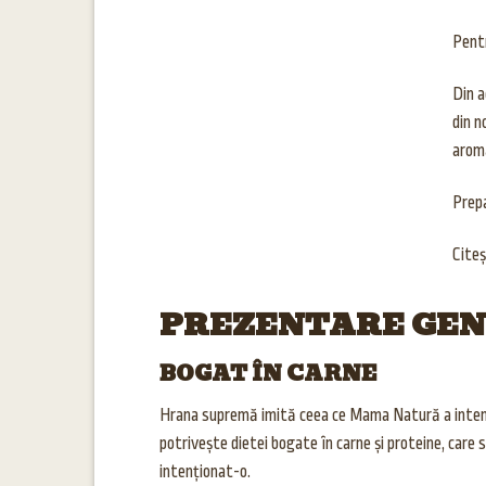
Pentr
Din a
din n
arom
Prepa
Citeș
PREZENTARE GE
BOGAT ÎN CARNE
Hrana supremă imită ceea ce Mama Natură a intenț
potrivește dietei bogate în carne și proteine, care
intenționat-o.