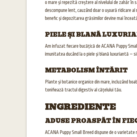
o mare și repezită creștere al nivelului de zahăr în
descompune lent, cauzând doar o ușoară ridicare al n
benefic și depozitarea grăsimilor devine mai încea
PIELE ȘI BLANĂ LUXURI
Am infuzat fiecare bucățică de ACANA Puppy Small 
imunitatea ducând la o piele și blană luxuriantă – sim
METABOLISM ÎNTĂRIT
Plante și botanice organice din mare, incluzând boa
tonifiează tractul digestiv al cățelului tău.
INGREDIENTE
ADUSE PROASPĂT ÎN FIE
ACANA Puppy Small Breed dispune de o varietate nee