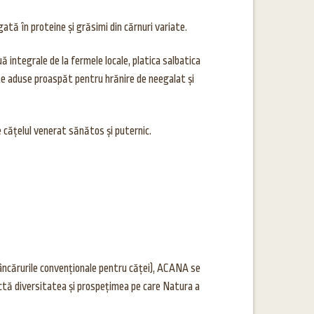
gată în proteine și grăsimi din cărnuri variate.
 integrale de la fermele locale, platica salbatica
te aduse proaspăt pentru hrănire de neegalat și
 cățelul venerat sănătos și puternic.
ncărurile convenționale pentru căței), ACANA se
lectă diversitatea și prospețimea pe care Natura a