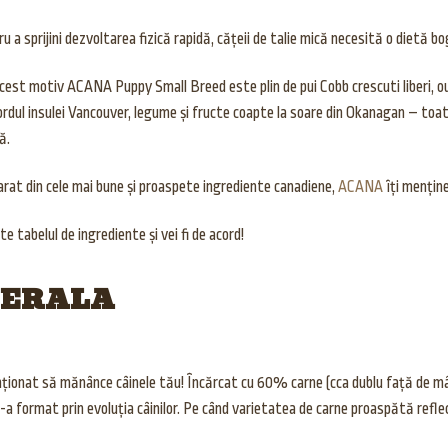
u a sprijini dezvoltarea fizică rapidă, cățeii de talie mică necesită o dietă bo
cest motiv ACANA Puppy Small Breed este plin de pui Cobb crescuti liberi, ouă
ordul insulei Vancouver, legume și fructe coapte la soare din Okanagan – toa
ă.
rat din cele mai bune și proaspete ingrediente canadiene,
ACANA
îți menține
te tabelul de ingrediente și vei fi de acord!
NERALA
ionat să mănânce câinele tău! Încărcat cu 60% carne (cca dublu față de mâ
 s-a format prin evoluția câinilor. Pe când varietatea de carne proaspătă ref