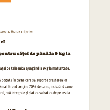
Apropiat
,
Hrana caini junior
re!
ntru căței de până la 9 kg la
ței de talie mică ajungând la 9kg la maturitate.
tă bogată în carne care să suporte creșterea lor
Small Breed conține 70% de carne, incluzând carne
l, ouă integrale și platica salbatica de pe insula