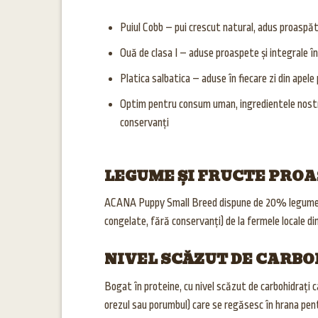
Puiul Cobb – pui crescut natural, adus proaspăt î
Ouă de clasa I – aduse proaspete și integrale în
Platica salbatica – aduse în fiecare zi din apele
Optim pentru consum uman, ingredientele nostre 
conservanți
LEGUME ȘI FRUCTE PROA
ACANA Puppy Small Breed dispune de 20% legume și 
congelate, fără conservanți) de la fermele locale din
NIVEL SCĂZUT DE CARBO
Bogat în proteine, cu nivel scăzut de carbohidrați 
orezul sau porumbul) care se regăsesc în hrana pen