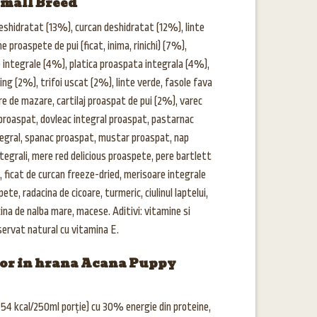
mall Breed
eshidratat (13%), curcan deshidratat (12%), linte
 proaspete de pui (ficat, inima, rinichi) (7%),
 integrale (4%), platica proaspata integrala (4%),
ing (2%), trifoi uscat (2%), linte verde, fasole fava
re de mazare, cartilaj proaspat de pui (2%), varec
 proaspat, dovleac integral proaspat, pastarnac
tegral, spanac proaspat, mustar proaspat, nap
tegrali, mere red delicious proaspete, pere bartlett
, ficat de curcan freeze-dried, merisoare integrale
te, radacina de cicoare, turmeric, ciulinul laptelui,
ina de nalba mare, macese. Aditivi: vitamine si
ervat natural cu vitamina E.
lor in hrana Acana Puppy
54 kcal/250ml porție) cu 30% energie din proteine,