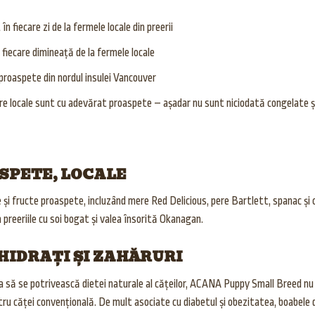
n fiecare zi de la fermele locale din preerii
 fiecare dimineață de la fermele locale
 proaspete din nordul insulei Vancouver
locale sunt cu adevărat proaspete – așadar nu sunt niciodată congelate și aj
SPETE, LOCALE
fructe proaspete, incluzând mere Red Delicious, pere Bartlett, spanac și c
 preeriile cu soi bogat și valea însorită Okanagan.
HIDRAȚI ȘI ZAHĂRURI
ca să se potrivească dietei naturale al cățeilor, ACANA Puppy Small Breed nu c
tru căței convențională. De mult asociate cu diabetul și obezitatea, boabele