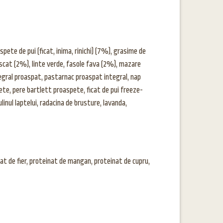
ete de pui (ficat, inima, rinichi) (7%), grasime de
uscat (2%), linte verde, fasole fava (2%), mazare
tegral proaspat, pastarnac proaspat integral, nap
ete, pere bartlett proaspete, ficat de pui freeze-
inul laptelui, radacina de brusture, lavanda,
inat de fier, proteinat de mangan, proteinat de cupru,