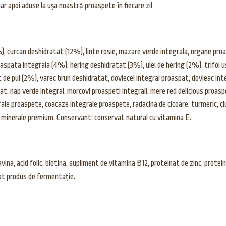
r apoi aduse la ușa noastră proaspete în fiecare zi!
, curcan deshidratat (12%), linte rosie, mazare verde integrala, organe proasp
aspata integrala (4%), hering deshidratat (3%), ulei de hering (2%), trifoi 
at de pui (2%), varec brun deshidratat, dovlecel integral proaspat, dovleac in
, nap verde integral, morcovi proaspeti integrali, mere red delicious proasp
ale proaspete, coacaze integrale proaspete, radacina de cicoare, turmeric, ciul
si minerale premium. Conservant: conservat natural cu vitamina E.
vina, acid folic, biotina, supliment de vitamina B12, proteinat de zinc, prote
at produs de fermentație.