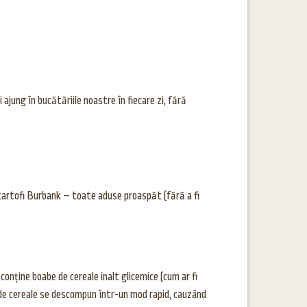
ung în bucătăriile noastre în fiecare zi, fără
artofi Burbank – toate aduse proaspăt (fără a fi
onține boabe de cereale inalt glicemice (cum ar fi
 de cereale se descompun într-un mod rapid, cauzând