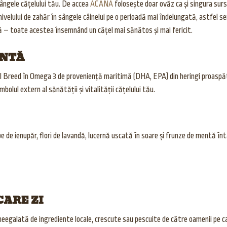
 sângele cățelului tău. De accea
ACANA
folosește doar ovăz ca și singura surs
ivelului de zahăr în sângele câinelui pe o perioadă mai îndelungată, astfel se
tă – toate acestea însemnând un cățel mai sănătos și mai fericit.
ANTĂ
Breed în Omega 3 de proveniență maritimă (DHA, EPA) din heringi proaspăt p
bolul extern al sănătății și vitalității cățelului tău.
be de ienupăr, flori de lavandă, lucernă uscată în soare și frunze de mentă în
CARE ZI
galată de ingrediente locale, crescute sau pescuite de către oamenii pe ca