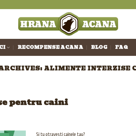
I
CI
RECOMPENSE ACANA
BLOG
FAQ
 ARCHIVES:
ALIMENTE INTERZISE 
se pentru caini
Si tu otravesti cainele tau?