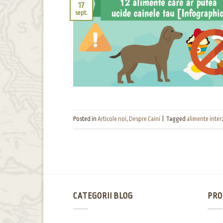
17
sept.
Posted in
Articole noi
,
Despre Caini
|
Tagged
alimente interz
CATEGORII BLOG
PRO