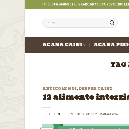
Skip
INFO: 0753-688-901 | LIVRARE GRATUITA PESTE 200 LE
to
content
Caută
după:
ACANA CAINI
ACANA PISI
TAG
ARTICOLE NOI
,
DESPRE CAINI
12 alimente interzi
POSTED ON
SEPTEMBRIE 17, 2015
BY
HRANAACANA