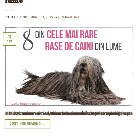
lume
POSTED ON
NOIEMBRIE 11, 2015
BY
HRANAACANA
11
nov.
In zilele noastre exista foarte multe rase de caini din care cu siguranta si tu cunosti numeroase. Chiar daca ai o cunostinta foarte buna despre diferite rase de caini, exista cateva rase mai rare pe care probabil nu le cunosti. In acest articol, ti-am adunat cateva dintre rasele cu care nu te vei intalni des [...]
CONTINUE READING
→