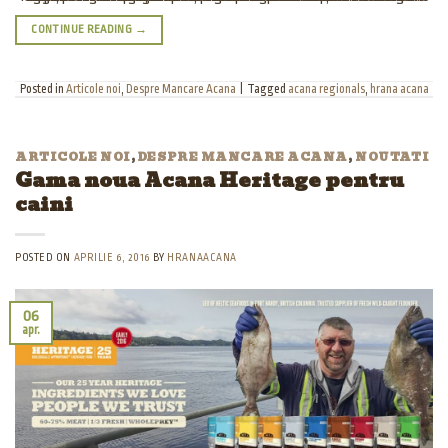
CONTINUE READING
→
Posted in
Articole noi
,
Despre Mancare Acana
|
Tagged
acana regionals
,
hrana acana
ARTICOLE NOI
,
DESPRE MANCARE ACANA
,
NOUTATI
Gama noua Acana Heritage pentru
caini
POSTED ON
APRILIE 6, 2016
BY
HRANAACANA
06
apr.