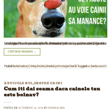
Este important sa stii care fructe sunt permise pentru caini si ca orice ai alege din cele permise, sa le dai cainelui doar cu moderatie! Digestia cateilor functioneaza diferit. Prea mult din orice poate avea efecte nedorite.
CONTINUE READING
→
Posted in
ce fructe au voie cainii sa manance
Articole noi
,
fructe
,
Despre Caini
,
fructe permise pentru caini
,
Noutati
,
Uncategorized
,
fructe sanatoase pentru caini
|
Tagged
ARTICOLE NOI
,
DESPRE CAINI
Cum iti dai seama daca cainele tau
este bolnav?
POSTED ON
OCTOMBRIE 14, 2016
BY
HRANAACANA