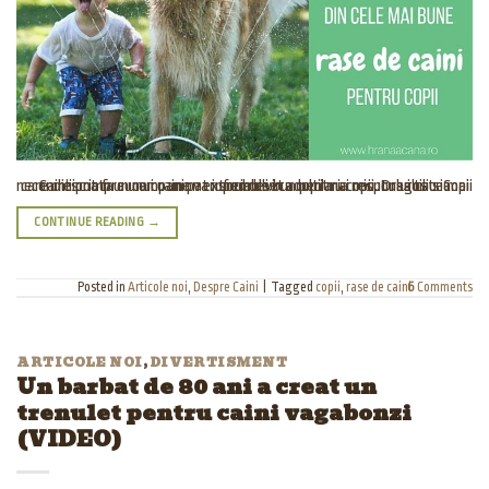
Cainii pot fi un companion extrem de bun pentru copii. Dragostea neconditionata a unui caine va infrumuseta copilaria micutului tau. Copii care cresc impreuna cu un patruped devin adulti mai responsabili si mai sociabili.
CONTINUE READING
→
Posted in
Articole noi
,
Despre Caini
|
Tagged
copii
,
rase de caini
6
Comments
ARTICOLE NOI
,
DIVERTISMENT
Un barbat de 80 ani a creat un
trenulet pentru caini vagabonzi
(VIDEO)