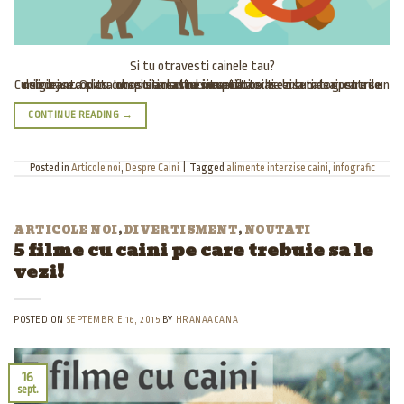
Si tu otravesti cainele tau?
Cu siguranta si tu cunosti aceasta situatie: te asezi la masa pentru un mic dejun copios. Incepi sa mananci cu pofta si te bucuri de gusturile delicioase. Odata observi in coltul mesei doi ochi cersetatori, care se uita la tine incantator.
CONTINUE READING
→
Posted in
Articole noi
,
Despre Caini
|
Tagged
alimente interzise caini
,
infografic
ARTICOLE NOI
,
DIVERTISMENT
,
NOUTATI
5 filme cu caini pe care trebuie sa le
vezi!
POSTED ON
SEPTEMBRIE 16, 2015
BY
HRANAACANA
16
sept.