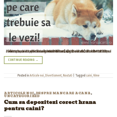
Tweet Daca iti plac filmele bune si esti iubitor al cainiilor sunt cateva filme pe care trebuie sa le vezi. Ti-am creat o lista cu cele mai bune filme cu si despre caini care chiar merita vazute! Colt Alb – 1991, aventura, drama Titlu original: White fang (Colt alb): Link IMDB Filmul Colt Alb a [...]
CONTINUE READING
→
Posted in
Articole noi
,
Divertisment
,
Noutati
|
Tagged
caini
,
filme
ARTICOLE NOI
,
DESPRE MANCARE ACANA
,
UNCATEGORIZED
Cum sa depozitezi corect hrana
pentru caini?