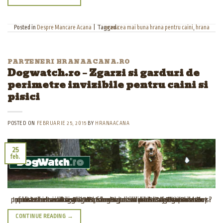
Posted in
Despre Mancare Acana
|
Tagged
hrana acana
cea mai buna hrana pentru caini
,
PARTENERI HRANAACANA.RO
Dogwatch.ro – Zgarzi si garduri de
perimetre invizibile pentru caini si
pisici
POSTED ON
FEBRUARIE 25, 2015
BY
HRANAACANA
25
feb.
Infiintata inca din anul 2003, firma noastra este unicul importator si distribuitor al sistemelor de garduri invizibile DogWatch si al sistemelor de zgarzi electrice BigLeash din S.U.A. Gardurile de perimetre invizibile DogWatch si zgarzile de dresaj BigLeash sunt produse de inalta calitate, si sunt considerate cele mai vandute produse din acest segment lucru dovedit si prin distinctia Best Buy ?
CONTINUE READING
→