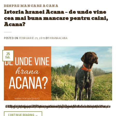
DESPRE MANCARE ACANA
Istoria hranei Acana – de unde vine
cea mai buna mancare pentru caini,
Acana?
POSTED ON
FEBRUARIE 25, 2015
BY
HRANAACANA
25
feb.
Tweet Mancarea Acana nu necesita introducere foarte detalitata. Este cunoscut in intreaga lume pentru calitatea lui superioara. Stapanii responsabili stiu, ca aceasta hrana pentru caini este o hrana Biologic Apropiat™, construit doar din ingrediente sanatoase. Dar de unde vine defapt aceasta mancare sanatoasa? Hrana Acana, mancare Biologic Apropiat™ pentru caini si pisici este fabricat in Alberta, Canada. [...]
CONTINUE READING
→