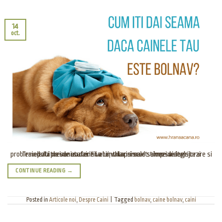
14
oct.
Traind alaturi de un caine vei invata in scurt timp sa depistezi problemele lui de sanatate. Fii atent la primele semne de ingrijorare si poti preveni suferinta lui, chiar si sa-l salvezi viata!
CONTINUE READING
→
Posted in
Articole noi
,
Despre Caini
|
Tagged
bolnav
,
caine bolnav
,
caini