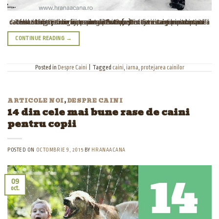
Tweet Iarna poate fi o perioada frumoasa si fericita si pentru caini daca sunt ingrijiti coraspunzator. Patrupezii nostri sunt mai expuse la raceala si hipotermia in aceasta perioada. Pentru a asigura sanatatea catelului tau trebuie sa te pregatesti pentru aceasta perioada si sa ii oferi conditie si ingrijire adecvata. Cum protejam cainele pe timpul iernii? Sunt [...]
CONTINUE READING
→
Posted in
Despre Caini
|
Tagged
caini
,
iarna
,
protejarea cainilor
ARTICOLE NOI
,
DESPRE CAINI
14 din cele mai bune rase de caini
pentru copii
POSTED ON
OCTOMBRIE 9, 2015
BY
HRANAACANA
09
oct.