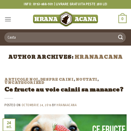
INFO: 0753-688-901 | LIVRARE GRATUITA PESTE 200 LEI
0
Caută după:
AUTHOR ARCHIVES:
HRANAACANA
ARTICOLE NOI
,
DESPRE CAINI
,
NOUTATI
,
UNCATEGORIZED
Ce fructe au voie cainii sa manance?
POSTED ON
OCTOMBRIE 24, 2016
BY
HRANAACANA
24
oct.