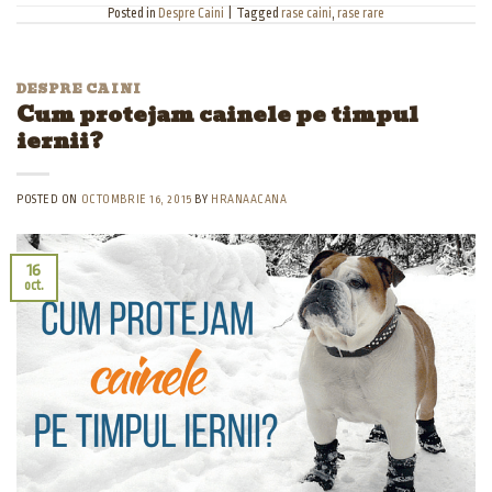
Posted in
Despre Caini
|
Tagged
rase caini
,
rase rare
DESPRE CAINI
Cum protejam cainele pe timpul
iernii?
POSTED ON
OCTOMBRIE 16, 2015
BY
HRANAACANA
16
oct.