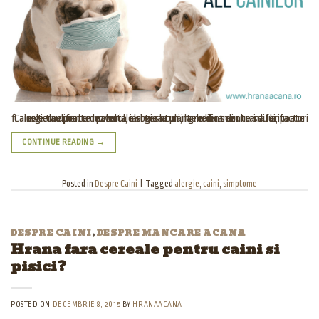
Cainele tau poate dezvolta alergie la un ingredient din hrana lui, poate fi alergic la diferite materiale si tesaturi, la medicamente sau la factori externe precum polenul, iarba sau plantele din sezonuri diferite.
CONTINUE READING
→
Posted in
Despre Caini
|
Tagged
alergie
,
caini
,
simptome
DESPRE CAINI
,
DESPRE MANCARE ACANA
Hrana fara cereale pentru caini si
pisici?
POSTED ON
DECEMBRIE 8, 2015
BY
HRANAACANA