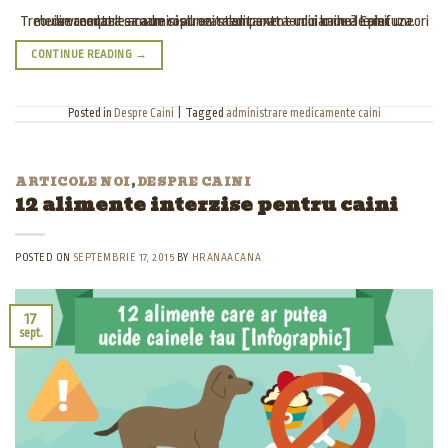
Trebuia vreodata sa administrezi medicament unui caine? Cainii uneori se comporta ca un copil neastamparat – nici lor nu le plac medimanentele amare si au un talent extraordinar de a le refuza.
CONTINUE READING
→
Posted in
Despre Caini
|
Tagged
administrare medicamente caini
ARTICOLE NOI
,
DESPRE CAINI
12 alimente interzise pentru caini
POSTED ON
SEPTEMBRIE 17, 2015
BY
HRANAACANA
17
sept.