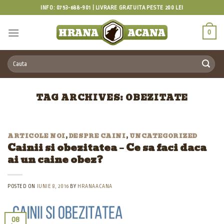
Skip
INFO: 0753-688-901 | LIVRARE GRATUITA PESTE 200 LEI
to
content
0
Caută
după:
TAG ARCHIVES:
OBEZITATE
ARTICOLE NOI
,
DESPRE CAINI
,
UNCATEGORIZED
Cainii si obezitatea – Ce sa faci daca
ai un caine obez?
POSTED ON
IUNIE 8, 2016
BY
HRANAACANA
08