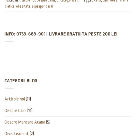
Posted in
Articole noi
,
Despre Caini
,
Uncategorized
|
Tagged
caini
,
caini obezi
,
hrana
dietica
,
obezitate
,
supraponderal
INFO: 0753-688-901 | LIVRARE GRATUITA PESTE 200 LEI
CATEGORII BLOG
Articole noi
(11)
Despre Caini
(11)
Despre Mancare Acana
(5)
Divertisment
(2)